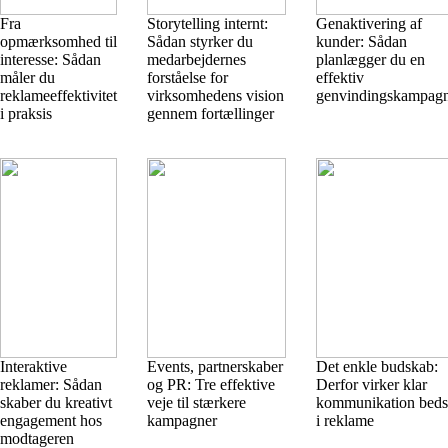
Fra
Storytelling internt:
Genaktivering af
opmærksomhed til
Sådan styrker du
kunder: Sådan
interesse: Sådan
medarbejdernes
planlægger du en
måler du
forståelse for
effektiv
reklameeffektivitet
virksomhedens vision
genvindingskampag
i praksis
gennem fortællinger
Interaktive
Events, partnerskaber
Det enkle budskab:
reklamer: Sådan
og PR: Tre effektive
Derfor virker klar
skaber du kreativt
veje til stærkere
kommunikation beds
engagement hos
kampagner
i reklame
modtageren